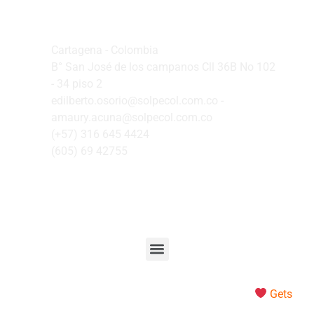
Oficina Principal
Cartagena - Colombia
B° San José de los campanos Cll 36B No 102
- 34 piso 2
edilberto.osorio@solpecol.com.co -
amaury.acuna@solpecol.com.co
(+57) 316 645 4424
(605) 69 42755
Nuestras Empresas
© Todos los derechos reservados – Made with
Gets