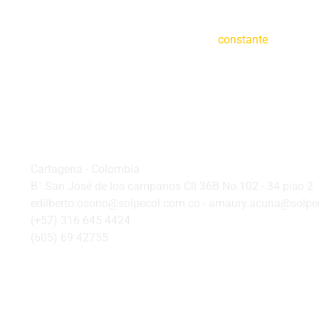
Creemos en la
constante
tecnifica
Oficina Principal
Cartagena - Colombia
B° San José de los campanos Cll 36B No 102 - 34 piso 2
edilberto.osorio@solpecol.com.co - amaury.acuna@solpe
(+57) 316 645 4424
(605) 69 42755