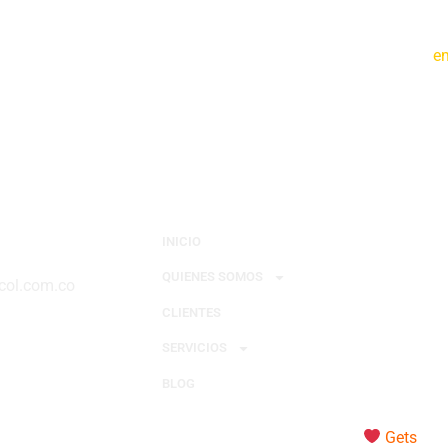
ción de nuestras operaciones y en la capacitación de nuestros
e
Nuestras E
INICIO
QUIENES SOMOS
col.com.co
CLIENTES
SERVICIOS
BLOG
© Todos los derechos reservados – Made with
Gets