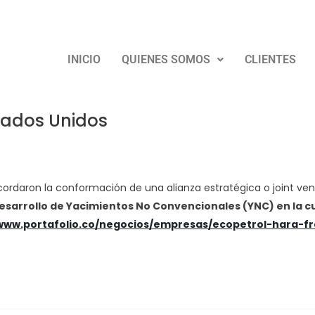
col.com.co
Cotizar
INICIO
QUIENES SOMOS
CLIENTES
stados Unidos
ordaron la conformación de una alianza estratégica o joint ven
 desarrollo de Yacimientos No Convencionales (YNC) en la 
/www.portafolio.co/negocios/empresas/ecopetrol-hara-fr