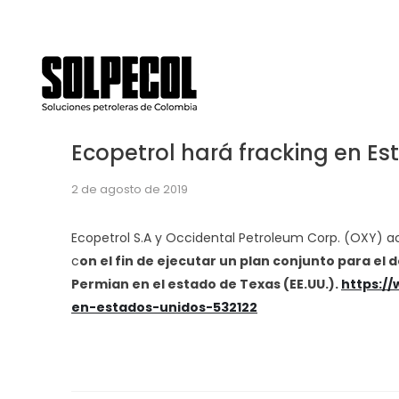
LLámanos ya! (+57) 316 645 4424
amaury.acuna@solpe
Ecopetrol hará fracking en E
2 de agosto de 2019
Ecopetrol S.A y Occidental Petroleum Corp. (OXY) ac
c
on el fin de ejecutar un plan conjunto para el
Permian en el estado de Texas (EE.UU.).
https:/
en-estados-unidos-532122