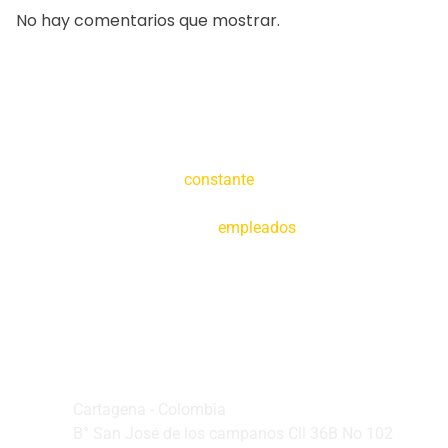
No hay comentarios que mostrar.
Creemos en la
constante
tecnificación de
nuestras operaciones y en la capacitación de
nuestros
empleados
Oficina Principal
Cartagena - Colombia
B° San José de los campanos Cll 36B No 102