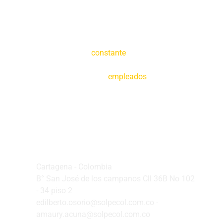
Creemos en la
constante
tecnificación de
nuestras operaciones y en la capacitación de
nuestros
empleados
Oficina Principal
Cartagena - Colombia
B° San José de los campanos Cll 36B No 102
- 34 piso 2
edilberto.osorio@solpecol.com.co -
amaury.acuna@solpecol.com.co