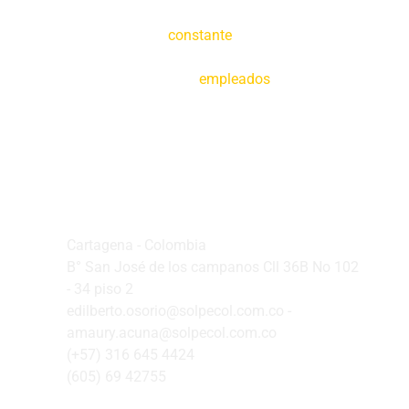
Creemos en la
constante
tecnificación de
nuestras operaciones y en la capacitación de
nuestros
empleados
Oficina Principal
Cartagena - Colombia
B° San José de los campanos Cll 36B No 102
- 34 piso 2
edilberto.osorio@solpecol.com.co -
amaury.acuna@solpecol.com.co
(+57) 316 645 4424
(605) 69 42755