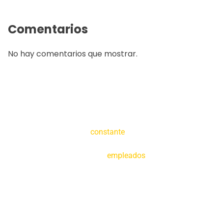
Comentarios
No hay comentarios que mostrar.
Creemos en la
constante
tecnificación de
nuestras operaciones y en la capacitación de
nuestros
empleados