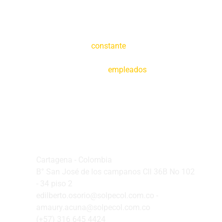
Creemos en la
constante
tecnificación de
nuestras operaciones y en la capacitación de
nuestros
empleados
Oficina Principal
Cartagena - Colombia
B° San José de los campanos Cll 36B No 102
- 34 piso 2
edilberto.osorio@solpecol.com.co -
amaury.acuna@solpecol.com.co
(+57) 316 645 4424