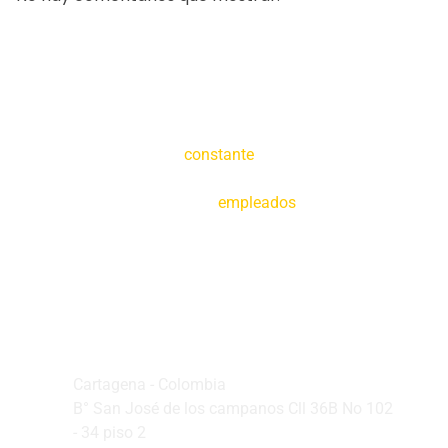
Creemos en la
constante
tecnificación de
nuestras operaciones y en la capacitación de
nuestros
empleados
Oficina Principal
Cartagena - Colombia
B° San José de los campanos Cll 36B No 102
- 34 piso 2