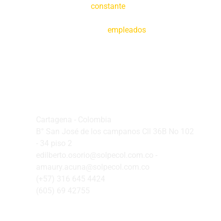
Creemos en la
constante
tecnificación de
nuestras operaciones y en la capacitación de
nuestros
empleados
Oficina Principal
Cartagena - Colombia
B° San José de los campanos Cll 36B No 102
- 34 piso 2
edilberto.osorio@solpecol.com.co -
amaury.acuna@solpecol.com.co
(+57) 316 645 4424
(605) 69 42755