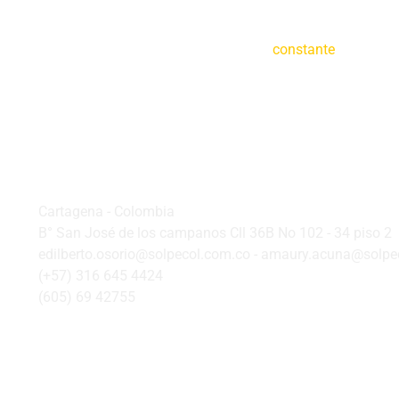
Creemos en la
constante
tecnifica
Oficina Principal
Cartagena - Colombia
B° San José de los campanos Cll 36B No 102 - 34 piso 2
edilberto.osorio@solpecol.com.co - amaury.acuna@solpe
(+57) 316 645 4424
(605) 69 42755