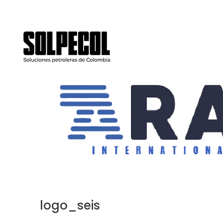
LLámanos ya! (+57) 316 645 4424
amaury.acuna@solpe
logo_seis