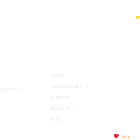
ción de nuestras operaciones y en la capacitación de nuestros
e
Nuestras E
INICIO
QUIENES SOMOS
col.com.co
CLIENTES
SERVICIOS
BLOG
© Todos los derechos reservados – Made with
Gets