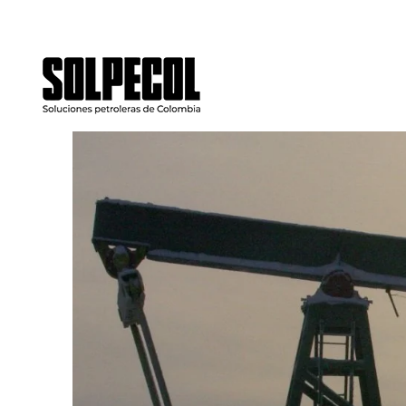
LLámanos ya! (+57) 316 645 4424
amaury.acuna@solpe