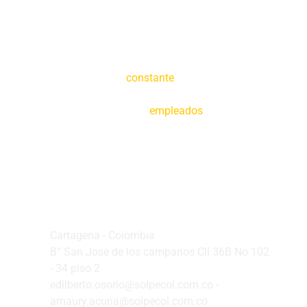
Creemos en la
constante
tecnificación de
nuestras operaciones y en la capacitación de
nuestros
empleados
Oficina Principal
Cartagena - Colombia
B° San José de los campanos Cll 36B No 102
- 34 piso 2
edilberto.osorio@solpecol.com.co -
amaury.acuna@solpecol.com.co