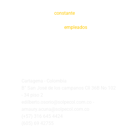
Creemos en la
constante
tecnificación de
nuestras operaciones y en la capacitación de
nuestros
empleados
Oficina Principal
Cartagena - Colombia
B° San José de los campanos Cll 36B No 102
- 34 piso 2
edilberto.osorio@solpecol.com.co -
amaury.acuna@solpecol.com.co
(+57) 316 645 4424
(605) 69 42755